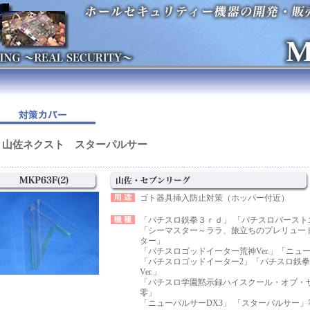
山佐ネクスト スターパルサー
ゴト器具挿入防止対策（ホッパー付近）
「パチスロ鉄拳３ｒｄ」 「パチスロバースト
「シーマスター～ララ、旅立ちのプレリュー
ター」
「パチスロゴッドイーター荒神Ver.」「ニュ
「パチスロゴッドイーター2」「パチスロ鉄拳
Ver.」
「パチスロ学園黙示録ハイスクール・オブ・
零」
「ニューパルサーDX3」 「スターパルサー」