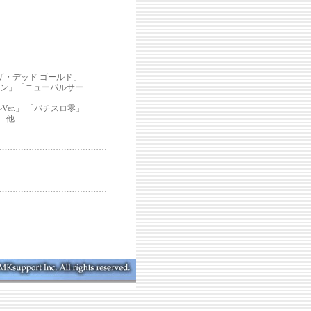
・デッド ゴールド」
ョン」「ニューパルサー
er.」 「パチスロ零」
 他