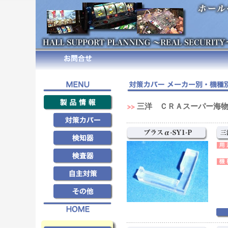
三洋 ＣＲＡスーパー海