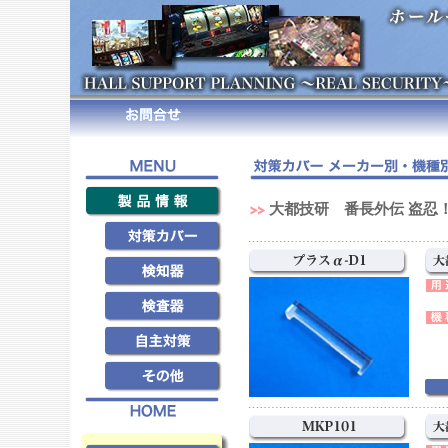
大都技研 番長外伝 盗忍